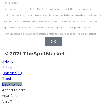
privacidade.
Autorizo a THE SPOT MARKET a enviar-me newsletters, mensagens
informativas, divulgação de eventos, ofertas e novidades, através de e-mail ou sms
e comunicar os meus dados pessoais entre entidades pertencentes ao mesmo
grupo económico, para efeitos de marketing (campanhas promocionais e
comunicação a efetuar por aquelas entidades) associadas ao The Spot Market.
OK
© 2021 TheSpotMarket
Home
Shop
Wishlist (
0
)
Login
Back to Top
Added to cart
Your Cart
Cart
0