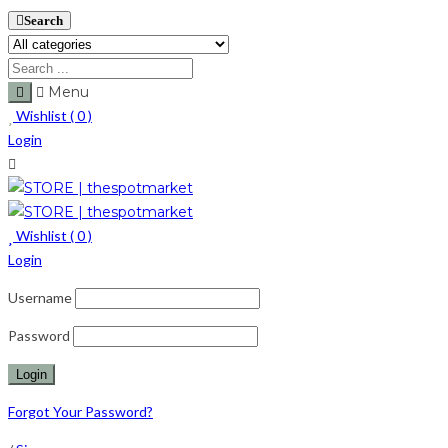
Search
Menu
Wishlist (
0
)
Login
Wishlist (
0
)
Login
Username
Password
Forgot Your Password?