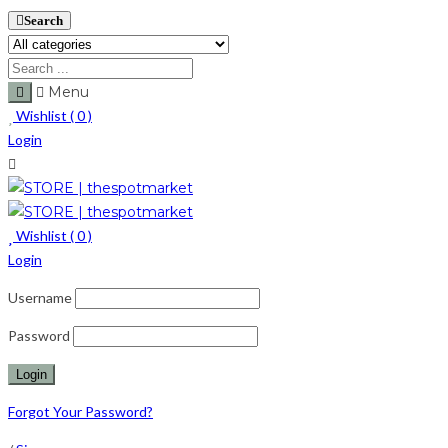
Search
Menu
Wishlist (
0
)
Login
Wishlist (
0
)
Login
Username
Password
Forgot Your Password?