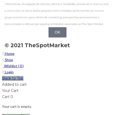
informativas, divulgação de eventos, ofertas e novidades, através de e-mail ou sms
e comunicar os meus dados pessoais entre entidades pertencentes ao mesmo
grupo económico, para efeitos de marketing (campanhas promocionais e
comunicação a efetuar por aquelas entidades) associadas ao The Spot Market.
OK
© 2021 TheSpotMarket
Home
Shop
Wishlist (
0
)
Login
Back to Top
Added to cart
Your Cart
Cart
0
Your cart is empty.