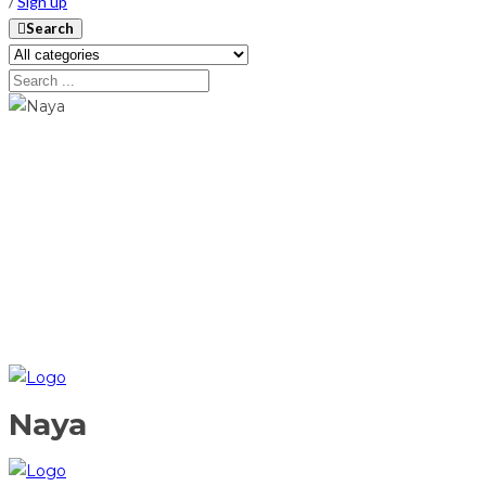
/
Sign up
Search
Naya