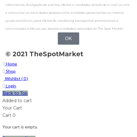
informativas, divulgação de eventos, ofertas e novidades, através de e-mail ou sms
e comunicar os meus dados pessoais entre entidades pertencentes ao mesmo
grupo económico, para efeitos de marketing (campanhas promocionais e
comunicação a efetuar por aquelas entidades) associadas ao The Spot Market.
OK
© 2021 TheSpotMarket
Home
Shop
Wishlist (
0
)
Login
Back to Top
Added to cart
Your Cart
Cart
0
Your cart is empty.