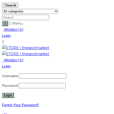
Search
Menu
Wishlist (
0
)
Login
Wishlist (
0
)
Login
Username
Password
Forgot Your Password?