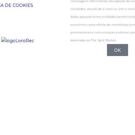
mensagens informativas, divulgação de even
CA DE COOKIES
novidades, através de e-mail ou sms e co
dados pessoais entre entidades pertence
económico, para efeitos de marketing (c
promocionais e comunicação a efetuar por
associadas ao The Spot Market.
OK