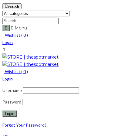
Search
Menu
Wishlist (
0
)
Login
Wishlist (
0
)
Login
Username
Password
Forgot Your Password?