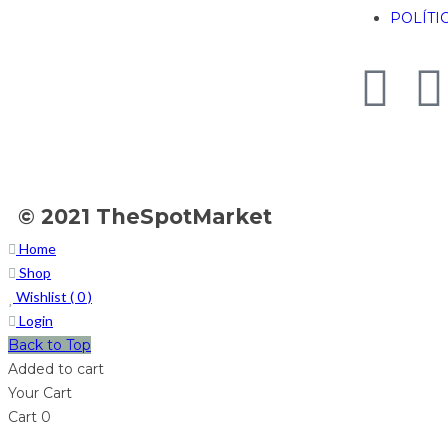
POLÍTI
© 2021 TheSpotMarket
Home
Shop
Wishlist (
0
)
Login
Back to Top
Added to cart
Your Cart
Cart
0