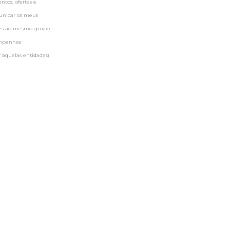
tos, ofertas e
municar os meus
ntes ao mesmo grupo
ampanhas
 aquelas entidades)