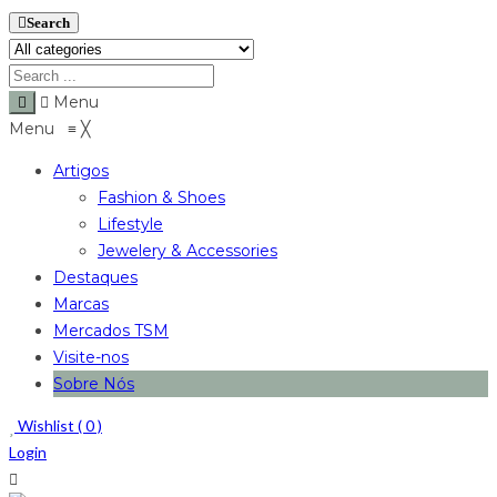
Search
Menu
Menu
≡
╳
Artigos
Fashion & Shoes
Lifestyle
Jewelery & Accessories
Destaques
Marcas
Mercados TSM
Visite-nos
Sobre Nós
Wishlist (
0
)
Login