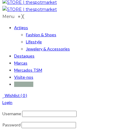
Menu
≡
╳
Artigos
Fashion & Shoes
Lifestyle
Jewelery & Accessories
Destaques
Marcas
Mercados TSM
Visite-nos
Sobre Nós
Wishlist (
0
)
Login
Username
Password