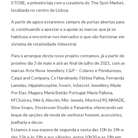
STORE, a primeira loja com a curadoria do The Spot Market,
localizada no centro de Lisboa.
A partir de agora estaremos sempre de portas abertas para
si, continuando a apostar e a apoiar as marcas que já se
habituou a encontrar nos mercados e que vão funcionar em
sistema de rotatividade trimestral.
Para o arranque deste novo projeto contamos, já a partir do
próximo dia 3 de maio e até ao final de julho de 2021, com as
marcas Arte Nova Jewellery, C&P – Colares e Pendurezas,
Caqui and Company, Cx Handmade, Fátima Palma, Fernanda
Lamelas, Hippielosophie, Invert, InSecret Jewellery, Made
Por Elas, Magary, Maria Beirão Portugal, Maria Pailona,
M’Choices, Mel & Alecrim, Mío-Jewels, Montra190, NMADE,
Slow Soaps, Stockroom Studio e Panareha, oferecendo um
leque de opções de moda de senhora/ homem, acessórios,
joelharia e decor.
Estamos à sua espera de segunda a sexta das 10h às 14h e
das 15h e às 19h e aos sábados, entre 10h30 e as 19h em: