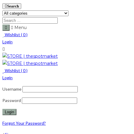
Search
Menu
Wishlist (
0
)
Login
Wishlist (
0
)
Login
Username
Password
Forgot Your Password?