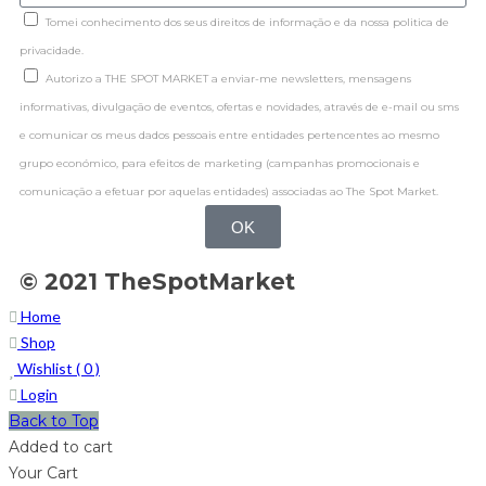
Tomei conhecimento dos seus direitos de informação e da nossa politica de
privacidade.
Autorizo a THE SPOT MARKET a enviar-me newsletters, mensagens
informativas, divulgação de eventos, ofertas e novidades, através de e-mail ou sms
e comunicar os meus dados pessoais entre entidades pertencentes ao mesmo
grupo económico, para efeitos de marketing (campanhas promocionais e
comunicação a efetuar por aquelas entidades) associadas ao The Spot Market.
OK
© 2021 TheSpotMarket
Home
Shop
Wishlist (
0
)
Login
Back to Top
Added to cart
Your Cart