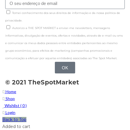
Tomei conhecimento dos seus direitos de informação e da nossa politica de
privacidade.
Autorizo a THE SPOT MARKET a enviar-me newsletters, mensagens
informativas, divulgação de eventos, ofertas e novidades, através de e-mail ou sms
e comunicar os meus dados pessoais entre entidades pertencentes ao mesmo
grupo económico, para efeitos de marketing (campanhas promocionais e
comunicação a efetuar por aquelas entidades) associadas ao The Spot Market.
OK
© 2021 TheSpotMarket
Home
Shop
Wishlist (
0
)
Login
Back to Top
Added to cart