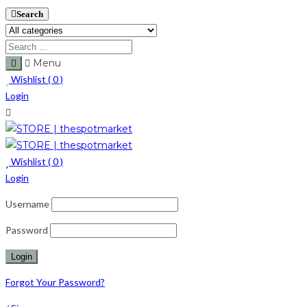
Search
Menu
Wishlist (
0
)
Login
Wishlist (
0
)
Login
Username
Password
Forgot Your Password?