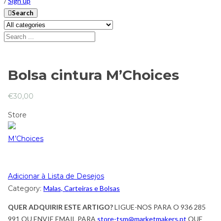
/
Sign up
Search
Bolsa cintura M’Choices
€
30,00
Store
M’Choices
Adicionar à Lista de Desejos
Category:
Malas, Carteiras e Bolsas
QUER ADQUIRIR ESTE ARTIGO?
LIGUE-NOS PARA O 936 285
991 OU ENVIE EMAIL PARA
store-tsm@marketmakers.pt
QUE