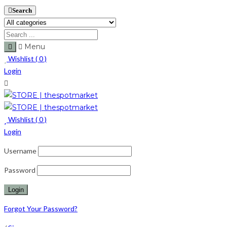
Search
Menu
Wishlist (
0
)
Login
Wishlist (
0
)
Login
Username
Password
Forgot Your Password?