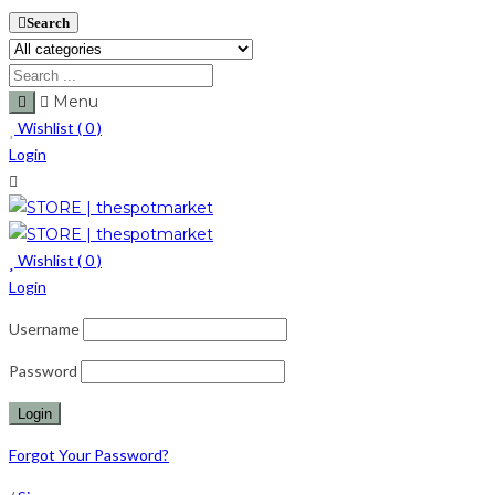
Search
Menu
Wishlist (
0
)
Login
Wishlist (
0
)
Login
Username
Password
Forgot Your Password?