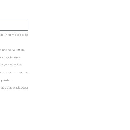
 de informação e da
-me newsletters,
tos, ofertas e
municar os meus
ntes ao mesmo grupo
ampanhas
 aquelas entidades)