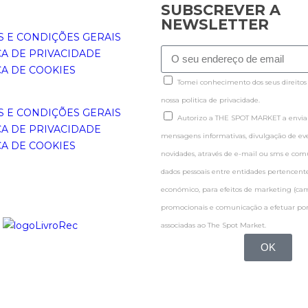
SUBSCREVER A
NEWSLETTER
 E CONDIÇÕES GERAIS
CA DE PRIVACIDADE
CA DE COOKIES
Tomei conhecimento dos seus direitos
nossa politica de privacidade.
 E CONDIÇÕES GERAIS
Autorizo a THE SPOT MARKET a enviar
CA DE PRIVACIDADE
mensagens informativas, divulgação de even
CA DE COOKIES
novidades, através de e-mail ou sms e co
dados pessoais entre entidades pertence
económico, para efeitos de marketing (c
promocionais e comunicação a efetuar por
associadas ao The Spot Market.
OK