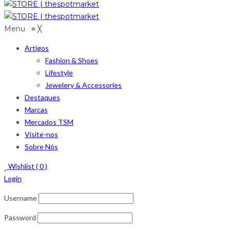
Menu
≡
╳
Artigos
Fashion & Shoes
Lifestyle
Jewelery & Accessories
Destaques
Marcas
Mercados TSM
Visite-nos
Sobre Nós
Wishlist (
0
)
Login
Username
Password