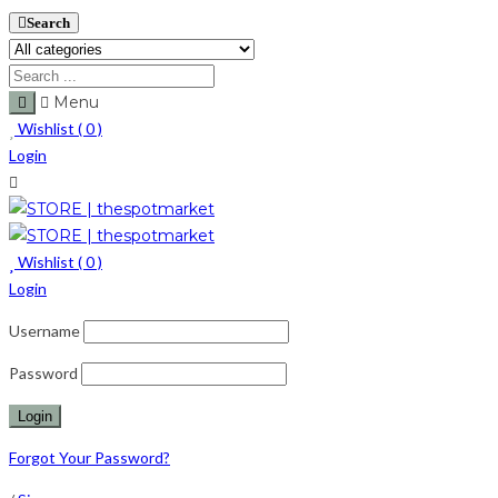
Search
Menu
Wishlist (
0
)
Login
Wishlist (
0
)
Login
Username
Password
Forgot Your Password?