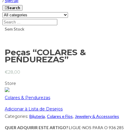
/
Sign up
Search
Sem Stock
Peças “COLARES &
PENDUREZAS”
€
28,00
Store
Colares & Pendurezas
Adicionar à Lista de Desejos
Categories:
Bijuteria
,
Colares e Fios
,
Jewelery & Accessories
QUER ADQUIRIR ESTE ARTIGO?
LIGUE-NOS PARA O 936 285