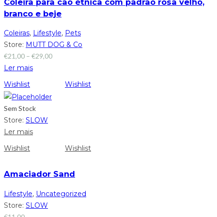
Coleira para cão étnica com padrão rosa velho,
branco e beje
Coleiras
,
Lifestyle
,
Pets
Store:
MUTT DOG & Co
€
21,00
–
€
29,00
Ler mais
Wishlist
Wishlist
Sem Stock
Store:
SLOW
Ler mais
Wishlist
Wishlist
Amaciador Sand
Lifestyle
,
Uncategorized
Store:
SLOW
€
11,00