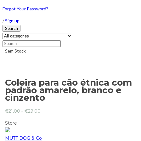
Forgot Your Password?
/
Sign up
Search
Sem Stock
Coleira para cão étnica com
padrão amarelo, branco e
cinzento
€
21,00
–
€
29,00
Store
MUTT DOG & Co