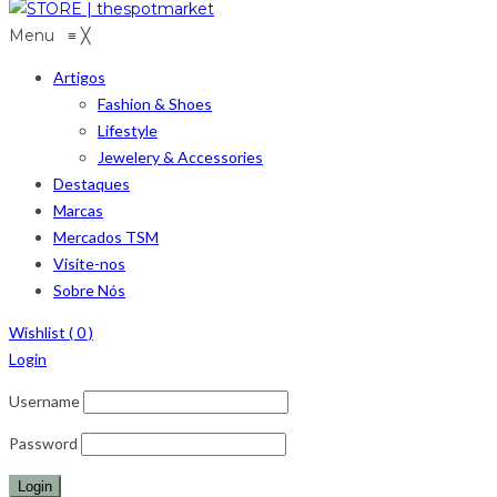
Menu
≡
╳
Artigos
Fashion & Shoes
Lifestyle
Jewelery & Accessories
Destaques
Marcas
Mercados TSM
Visite-nos
Sobre Nós
Wishlist (
0
)
Login
Username
Password