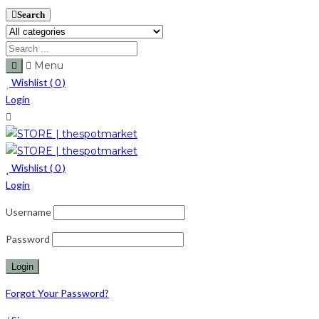
Search
Menu
Wishlist (
0
)
Login
Wishlist (
0
)
Login
Username
Password
Forgot Your Password?