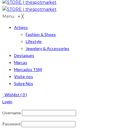
Menu
≡
╳
Artigos
Fashion & Shoes
Lifestyle
Jewelery & Accessories
Destaques
Marcas
Mercados TSM
Visite-nos
Sobre Nós
Wishlist (
0
)
Login
Username
Password