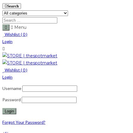
Search
Menu
Wishlist (
0
)
Login
Wishlist (
0
)
Login
Username
Password
Forgot Your Password?