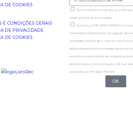
CA DE COOKIES
Tomei conhecimento dos seus direitos
nossa politica de privacidade.
 E CONDIÇÕES GERAIS
Autorizo a THE SPOT MARKET a enviar
CA DE PRIVACIDADE
mensagens informativas, divulgação de even
CA DE COOKIES
novidades, através de e-mail ou sms e co
dados pessoais entre entidades pertence
económico, para efeitos de marketing (c
promocionais e comunicação a efetuar por
associadas ao The Spot Market.
OK