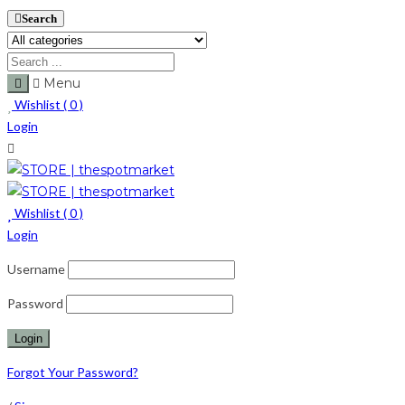
Search
Menu
Wishlist (
0
)
Login
Wishlist (
0
)
Login
Username
Password
Forgot Your Password?