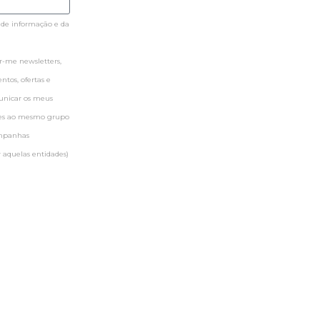
 de informação e da
-me newsletters,
tos, ofertas e
municar os meus
ntes ao mesmo grupo
ampanhas
 aquelas entidades)