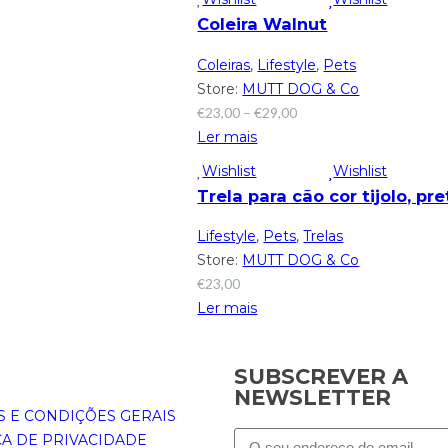
Coleira Walnut
Coleiras
,
Lifestyle
,
Pets
Store:
MUTT DOG & Co
€
23,00
–
€
29,00
Ler mais
Wishlist
Wishlist
Trela para cão cor tijolo, pr
Lifestyle
,
Pets
,
Trelas
Store:
MUTT DOG & Co
€
23,00
Ler mais
SUBSCREVER A
NEWSLETTER
 E CONDIÇÕES GERAIS
CA DE PRIVACIDADE