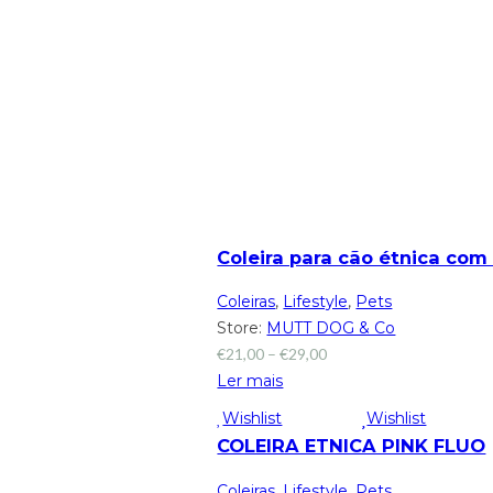
Coleira para cão étnica com
Coleiras
,
Lifestyle
,
Pets
Store:
MUTT DOG & Co
€
21,00
–
€
29,00
Ler mais
Wishlist
Wishlist
COLEIRA ETNICA PINK FLUO
Coleiras
,
Lifestyle
,
Pets