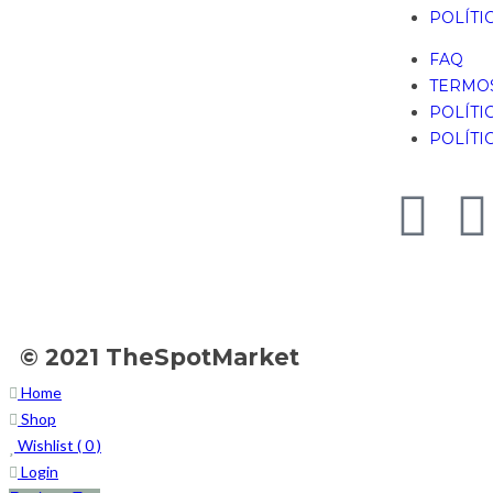
POLÍTI
FAQ
TERMOS
POLÍTI
POLÍTI
© 2021 TheSpotMarket
Home
Shop
Wishlist (
0
)
Login