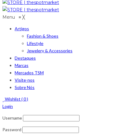
Menu
≡
╳
Artigos
Fashion & Shoes
Lifestyle
Jewelery & Accessories
Destaques
Marcas
Mercados TSM
Visite-nos
Sobre Nós
Wishlist (
0
)
Login
Username
Password