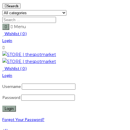
Search
Menu
Wishlist (
0
)
Login
Wishlist (
0
)
Login
Username
Password
Forgot Your Password?