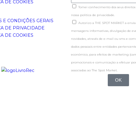
CA DE COOKIES
Tomei conhecimento dos seus direitos
nossa politica de privacidade.
 E CONDIÇÕES GERAIS
Autorizo a THE SPOT MARKET a enviar
CA DE PRIVACIDADE
mensagens informativas, divulgação de even
CA DE COOKIES
novidades, através de e-mail ou sms e co
dados pessoais entre entidades pertence
económico, para efeitos de marketing (c
promocionais e comunicação a efetuar por
associadas ao The Spot Market.
OK