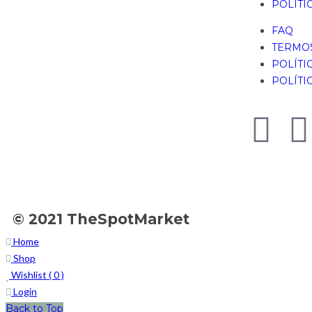
POLÍTI
FAQ
TERMOS
POLÍTI
POLÍTI
© 2021 TheSpotMarket
Home
Shop
Wishlist (
0
)
Login
Back to Top