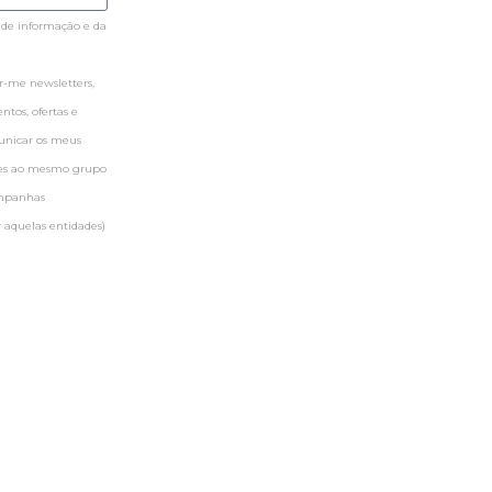
 de informação e da
-me newsletters,
tos, ofertas e
municar os meus
ntes ao mesmo grupo
ampanhas
 aquelas entidades)