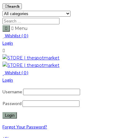
Search
Menu
Wishlist (
0
)
Login
Wishlist (
0
)
Login
Username
Password
Forgot Your Password?