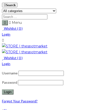
Search
Menu
Wishlist (
0
)
Login
Wishlist (
0
)
Login
Username
Password
Forgot Your Password?