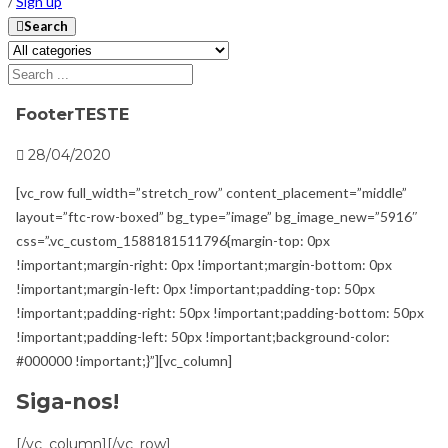
/
Sign up
Search
FooterTESTE
28/04/2020
[vc_row full_width=”stretch_row” content_placement=”middle”
layout=”ftc-row-boxed” bg_type=”image” bg_image_new=”5916″
css=”.vc_custom_1588181511796{margin-top: 0px
!important;margin-right: 0px !important;margin-bottom: 0px
!important;margin-left: 0px !important;padding-top: 50px
!important;padding-right: 50px !important;padding-bottom: 50px
!important;padding-left: 50px !important;background-color:
#000000 !important;}”][vc_column]
Siga-nos!
[/vc_column][/vc_row]