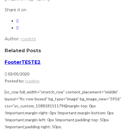
Share it on
Author:
rcadete
Related Posts
FooterTESTE2
03/05/2020
Posted by:
rcadete
[vc_row full_width=”stretch_row” content_placement=”middle”
layout=”ftc-row-boxed” bg_type=”image” bg_image_new=”5916″
css=”.vc_custom_1588181511796{margin-top: 0px
!important;margin-right: 0px !important;margin-bottom: 0px
!important;margin-left: 0px !important;padding-top: 50px
!important;padding-right: 50px.