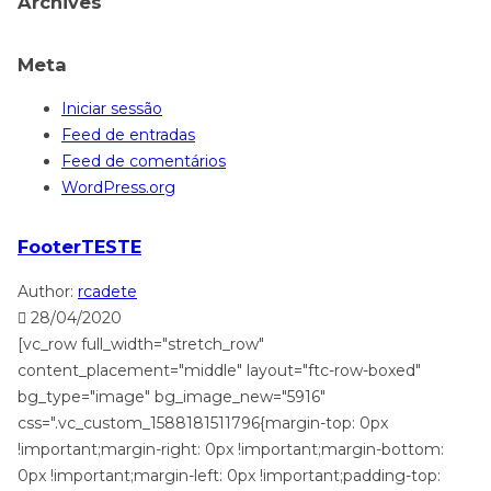
Archives
Meta
Iniciar sessão
Feed de entradas
Feed de comentários
WordPress.org
FooterTESTE
Author:
rcadete
28/04/2020
[vc_row full_width="stretch_row"
content_placement="middle" layout="ftc-row-boxed"
bg_type="image" bg_image_new="5916"
css=".vc_custom_1588181511796{margin-top: 0px
!important;margin-right: 0px !important;margin-bottom:
0px !important;margin-left: 0px !important;padding-top: