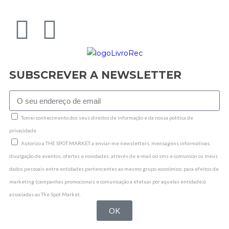
SUBSCREVER A NEWSLETTER
Tomei conhecimento dos seus direitos de informação e da nossa politica de
privacidade.
Autorizo a THE SPOT MARKET a enviar-me newsletters, mensagens informativas,
divulgação de eventos, ofertas e novidades, através de e-mail ou sms e comunicar os meus
dados pessoais entre entidades pertencentes ao mesmo grupo económico, para efeitos de
marketing (campanhas promocionais e comunicação a efetuar por aquelas entidades)
associadas ao The Spot Market.
OK