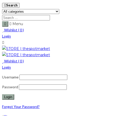
Search
Menu
Wishlist (
0
)
Login
Wishlist (
0
)
Login
Username
Password
Forgot Your Password?