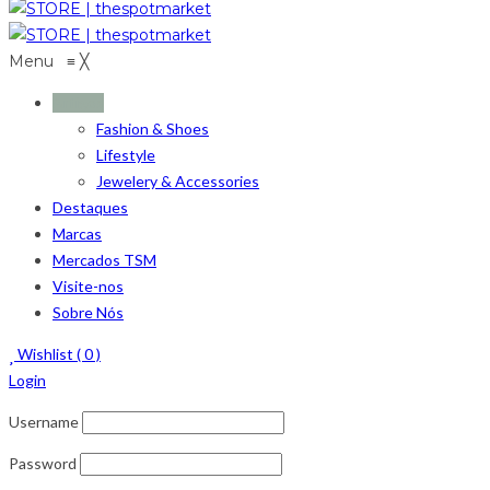
Menu
≡
╳
Artigos
Fashion & Shoes
Lifestyle
Jewelery & Accessories
Destaques
Marcas
Mercados TSM
Visite-nos
Sobre Nós
Wishlist (
0
)
Login
Username
Password