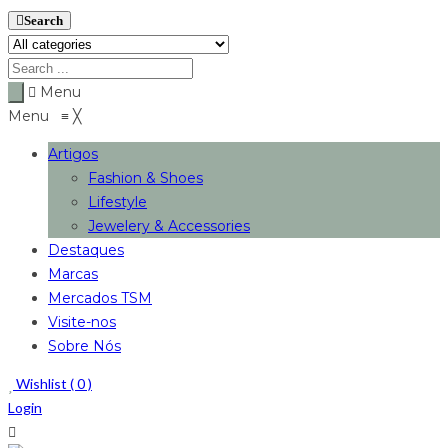
Search
Menu
Menu
≡
╳
Artigos
Fashion & Shoes
Lifestyle
Jewelery & Accessories
Destaques
Marcas
Mercados TSM
Visite-nos
Sobre Nós
Wishlist (
0
)
Login