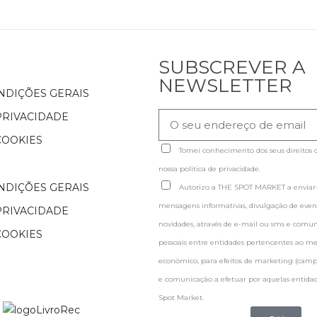
SUBSCREVER A
NEWSLETTER
NDIÇÕES GERAIS
PRIVACIDADE
COOKIES
Tomei conhecimento dos seus direitos 
nossa politica de privacidade.
NDIÇÕES GERAIS
Autorizo a THE SPOT MARKET a enviar-
mensagens informativas, divulgação de evento
PRIVACIDADE
novidades, através de e-mail ou sms e comu
COOKIES
pessoais entre entidades pertencentes ao 
económico, para efeitos de marketing (cam
e comunicação a efetuar por aquelas entidad
Spot Market.