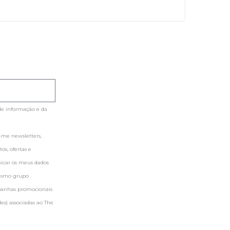
de informação e da
me newsletters,
s, ofertas e
nicar os meus dados
mesmo grupo
panhas promocionais
es) associadas ao The