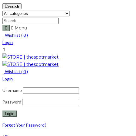
Search
Menu
Wishlist (
0
)
Login
Wishlist (
0
)
Login
Username
Password
Forgot Your Password?