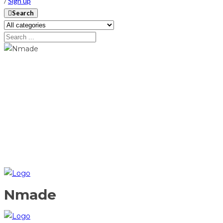
/
Sign up
Search
Nmade