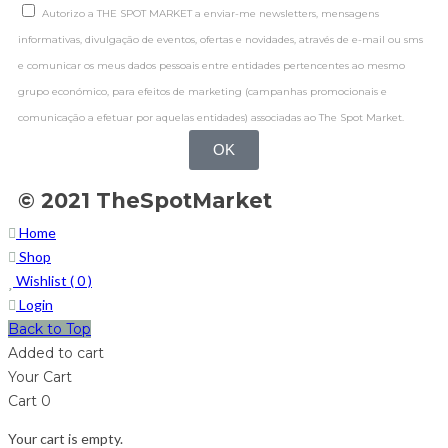
Autorizo a THE SPOT MARKET a enviar-me newsletters, mensagens
informativas, divulgação de eventos, ofertas e novidades, através de e-mail ou sms
e comunicar os meus dados pessoais entre entidades pertencentes ao mesmo
grupo económico, para efeitos de marketing (campanhas promocionais e
comunicação a efetuar por aquelas entidades) associadas ao The Spot Market.
OK
© 2021 TheSpotMarket
Home
Shop
Wishlist (
0
)
Login
Back to Top
Added to cart
Your Cart
Cart
0
Your cart is empty.