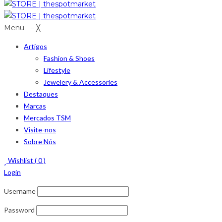
Menu
≡
╳
Artigos
Fashion & Shoes
Lifestyle
Jewelery & Accessories
Destaques
Marcas
Mercados TSM
Visite-nos
Sobre Nós
Wishlist (
0
)
Login
Username
Password