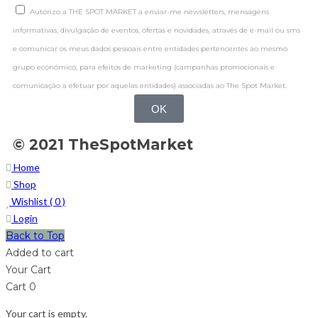
Autorizo a THE SPOT MARKET a enviar-me newsletters, mensagens
informativas, divulgação de eventos, ofertas e novidades, através de e-mail ou sms
e comunicar os meus dados pessoais entre entidades pertencentes ao mesmo
grupo económico, para efeitos de marketing (campanhas promocionais e
comunicação a efetuar por aquelas entidades) associadas ao The Spot Market.
OK
© 2021 TheSpotMarket
Home
Shop
Wishlist (
0
)
Login
Back to Top
Added to cart
Your Cart
Cart
0
Your cart is empty.