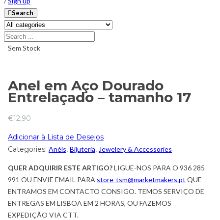
/
Sign up
Search
Sem Stock
Anel em Aço Dourado
Entrelaçado – tamanho 17
€
12,90
Adicionar à Lista de Desejos
Categories:
Anéis
,
Bijuteria
,
Jewelery & Accessories
QUER ADQUIRIR ESTE ARTIGO?
LIGUE-NOS PARA O 936 285
991 OU ENVIE EMAIL PARA
store-tsm@marketmakers.pt
QUE
ENTRAMOS EM CONTACTO CONSIGO. TEMOS SERVIÇO DE
ENTREGAS EM LISBOA EM 2 HORAS, OU FAZEMOS
EXPEDIÇÃO VIA CTT.