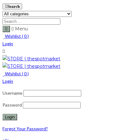
Search
Menu
Wishlist (
0
)
Login
Wishlist (
0
)
Login
Username
Password
Forgot Your Password?