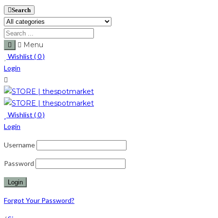
Search
Menu
Wishlist (
0
)
Login
Wishlist (
0
)
Login
Username
Password
Forgot Your Password?