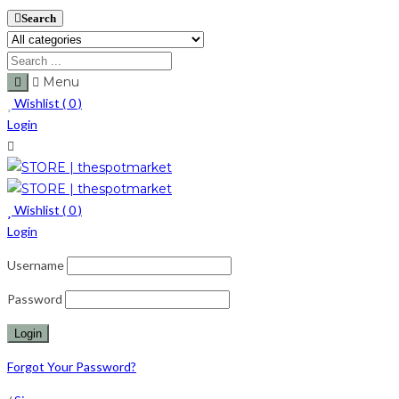
Search
Menu
Wishlist (
0
)
Login
Wishlist (
0
)
Login
Username
Password
Forgot Your Password?