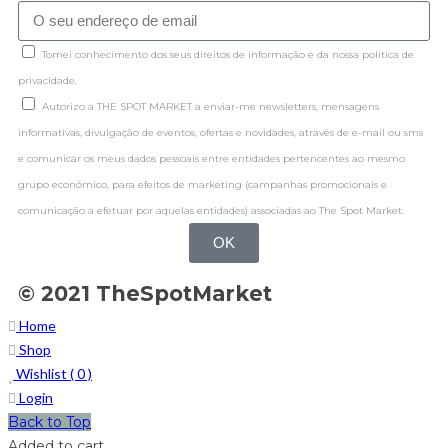
Tomei conhecimento dos seus direitos de informação e da nossa politica de
privacidade.
Autorizo a THE SPOT MARKET a enviar-me newsletters, mensagens
informativas, divulgação de eventos, ofertas e novidades, através de e-mail ou sms
e comunicar os meus dados pessoais entre entidades pertencentes ao mesmo
grupo económico, para efeitos de marketing (campanhas promocionais e
comunicação a efetuar por aquelas entidades) associadas ao The Spot Market.
OK
© 2021 TheSpotMarket
Home
Shop
Wishlist (
0
)
Login
Back to Top
Added to cart