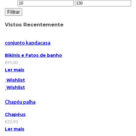
Filtrar
Vistos Recentemente
conjunto kapdacasa
Bikinis e Fatos de banho
€
95,00
Ler mais
Wishlist
Wishlist
Chapéu palha
Chapéus
€
22,90
Ler mais