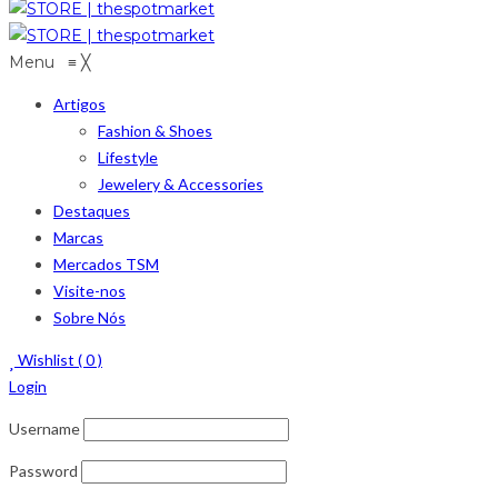
Menu
≡
╳
Artigos
Fashion & Shoes
Lifestyle
Jewelery & Accessories
Destaques
Marcas
Mercados TSM
Visite-nos
Sobre Nós
Wishlist (
0
)
Login
Username
Password