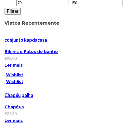
Filtrar
Vistos Recentemente
conjunto kapdacasa
Bikinis e Fatos de banho
€
95,00
Ler mais
Wishlist
Wishlist
Chapéu palha
Chapéus
€
22,90
Ler mais