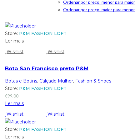
Ordenar por preço: menor para maior
Ordenar por preço: maior para menor
Store:
P&M FASHION LOFT
Ler mais
Wishlist
Wishlist
Bota San Francisco preto P&M
Botas e Botins
,
Calçado Mulher
,
Fashion & Shoes
Store:
P&M FASHION LOFT
€
99,00
Ler mais
Wishlist
Wishlist
Store:
P&M FASHION LOFT
Ler mais