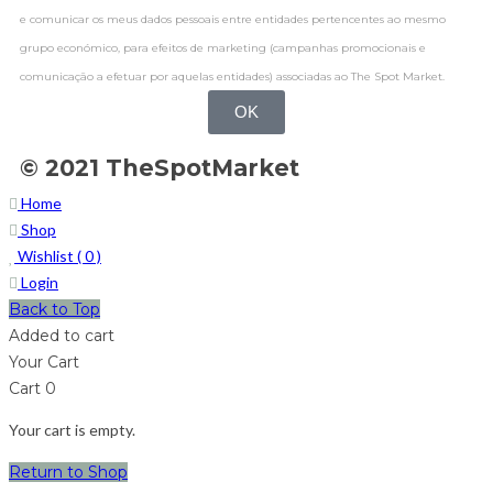
e comunicar os meus dados pessoais entre entidades pertencentes ao mesmo
grupo económico, para efeitos de marketing (campanhas promocionais e
comunicação a efetuar por aquelas entidades) associadas ao The Spot Market.
OK
© 2021 TheSpotMarket
Home
Shop
Wishlist (
0
)
Login
Back to Top
Added to cart
Your Cart
Cart
0
Your cart is empty.
Return to Shop