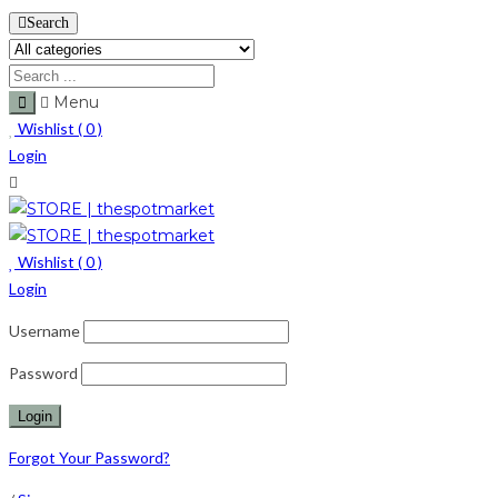
Search
Menu
Wishlist (
0
)
Login
Wishlist (
0
)
Login
Username
Password
Forgot Your Password?