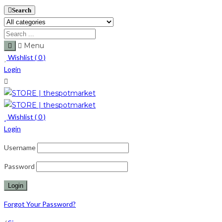
Search
Menu
Wishlist (
0
)
Login
Wishlist (
0
)
Login
Username
Password
Forgot Your Password?