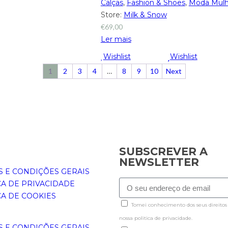
Calças
,
Fashion & Shoes
,
Moda Mulh
Store:
Milk & Snow
€
69,00
Ler mais
Wishlist
Wishlist
1
2
3
4
…
8
9
10
Next
SUBSCREVER A
NEWSLETTER
 E CONDIÇÕES GERAIS
CA DE PRIVACIDADE
CA DE COOKIES
Tomei conhecimento dos seus direitos
nossa politica de privacidade.
 E CONDIÇÕES GERAIS