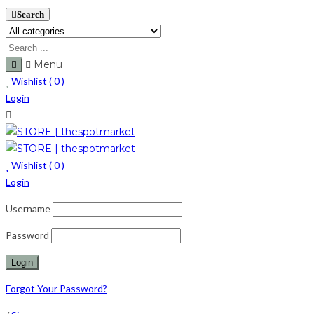
Search
Menu
Wishlist (
0
)
Login
Wishlist (
0
)
Login
Username
Password
Forgot Your Password?