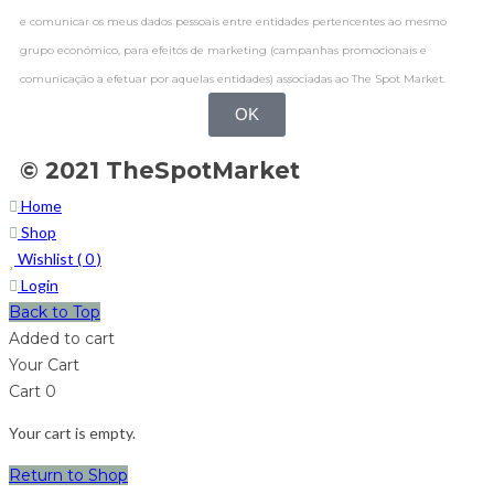
e comunicar os meus dados pessoais entre entidades pertencentes ao mesmo
grupo económico, para efeitos de marketing (campanhas promocionais e
comunicação a efetuar por aquelas entidades) associadas ao The Spot Market.
OK
© 2021 TheSpotMarket
Home
Shop
Wishlist (
0
)
Login
Back to Top
Added to cart
Your Cart
Cart
0
Your cart is empty.
Return to Shop