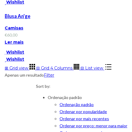
Wishlist
Blusa An’ge
Camisas
€
60,00
Ler mais
Wishlist
Wishlist
⊞
Grid view
⊟
Grid 4 Columns
⊟
List view
Apenas um resultado
Filter
Sort by:
Ordenação padrão
Ordenação padrão
Ordenar por popularidade
Ordenar por mais recentes
Ordenar por preço: menor para maior