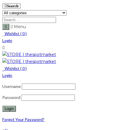
Search
Menu
Wishlist (
0
)
Login
Wishlist (
0
)
Login
Username
Password
Forgot Your Password?