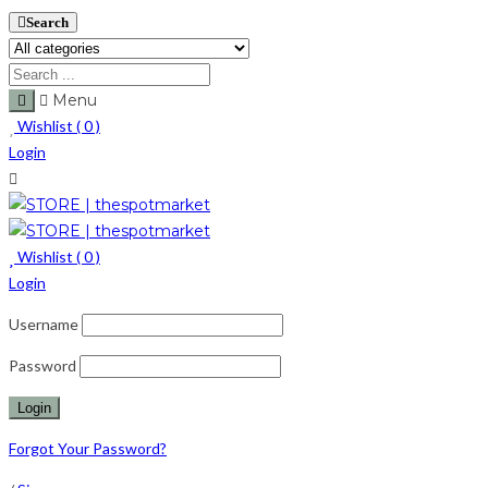
Search
Menu
Wishlist (
0
)
Login
Wishlist (
0
)
Login
Username
Password
Forgot Your Password?