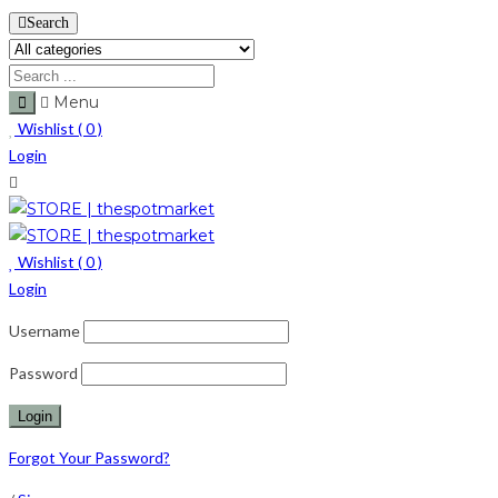
Search
Menu
Wishlist (
0
)
Login
Wishlist (
0
)
Login
Username
Password
Forgot Your Password?