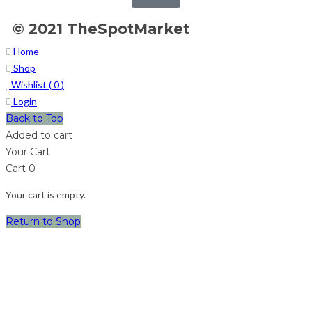
© 2021 TheSpotMarket
Home
Shop
Wishlist (
0
)
Login
Back to Top
Added to cart
Your Cart
Cart
0
Your cart is empty.
Return to Shop