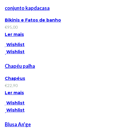
conjunto kapdacasa
Bikinis e Fatos de banho
€
95,00
Ler mais
Wishlist
Wishlist
Chapéu palha
Chapéus
€
22,90
Ler mais
Wishlist
Wishlist
Blusa An’ge