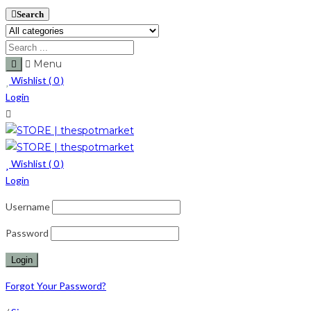
Search
Menu
Wishlist (
0
)
Login
Wishlist (
0
)
Login
Username
Password
Forgot Your Password?