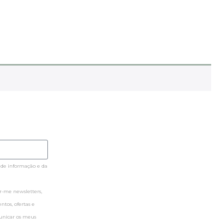
 de informação e da
-me newsletters,
tos, ofertas e
municar os meus