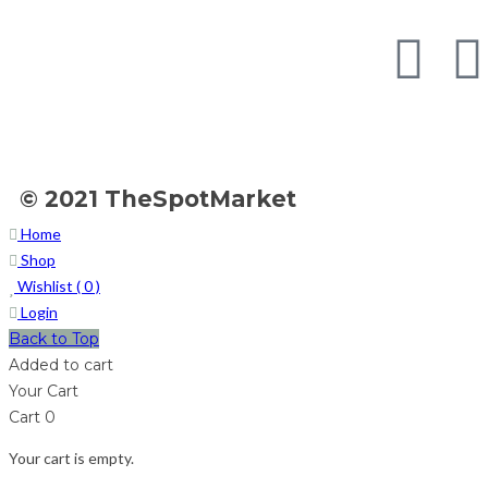
© 2021 TheSpotMarket
Home
Shop
Wishlist (
0
)
Login
Back to Top
Added to cart
Your Cart
Cart
0
Your cart is empty.