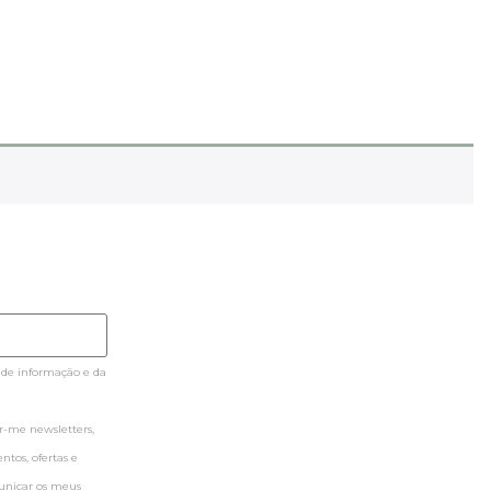
 de informação e da
-me newsletters,
tos, ofertas e
municar os meus