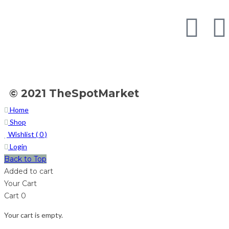
© 2021 TheSpotMarket
Home
Shop
Wishlist (
0
)
Login
Back to Top
Added to cart
Your Cart
Cart
0
Your cart is empty.