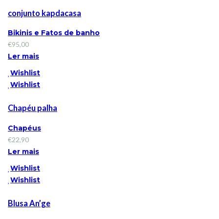
conjunto kapdacasa
Bikinis e Fatos de banho
€
95,00
Ler mais
Wishlist
Wishlist
Chapéu palha
Chapéus
€
22,90
Ler mais
Wishlist
Wishlist
Blusa An’ge