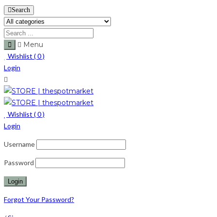
Search
Menu
Wishlist (
0
)
Login
Wishlist (
0
)
Login
Username
Password
Forgot Your Password?