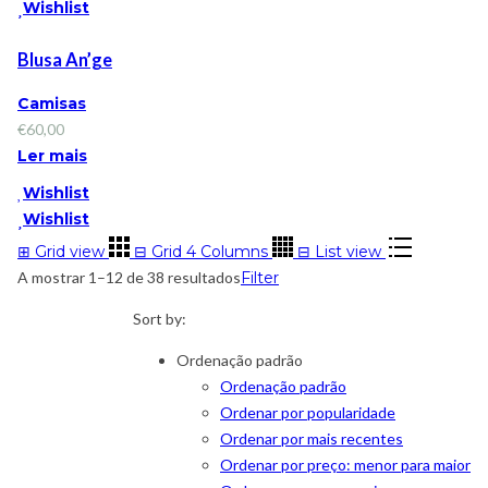
Wishlist
Blusa An’ge
Camisas
€
60,00
Ler mais
Wishlist
Wishlist
⊞
Grid view
⊟
Grid 4 Columns
⊟
List view
A mostrar 1–12 de 38 resultados
Filter
Sort by:
Ordenação padrão
Ordenação padrão
Ordenar por popularidade
Ordenar por mais recentes
Ordenar por preço: menor para maior