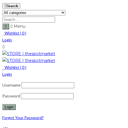
Search
Menu
Wishlist (
0
)
Login
Wishlist (
0
)
Login
Username
Password
Forgot Your Password?