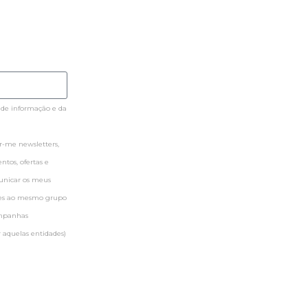
 de informação e da
-me newsletters,
tos, ofertas e
municar os meus
ntes ao mesmo grupo
ampanhas
 aquelas entidades)