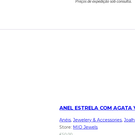
Preços de expedição sob consulta.
ANEL ESTRELA COM AGATA 
Anéis
,
Jewelery & Accessories
,
Joalh
Store:
MIO Jewels
€
50,00