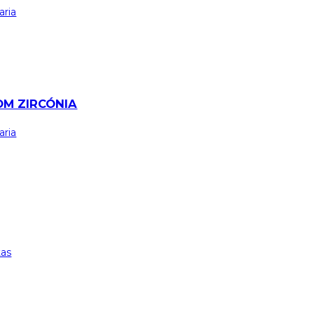
aria
OM ZIRCÓNIA
aria
tas