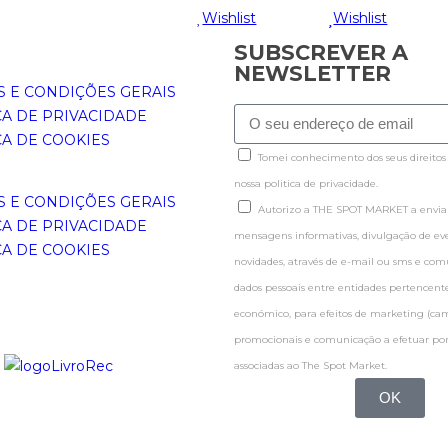
Wishlist
Wishlist
SUBSCREVER A
NEWSLETTER
 E CONDIÇÕES GERAIS
CA DE PRIVACIDADE
CA DE COOKIES
Tomei conhecimento dos seus direitos
nossa politica de privacidade.
 E CONDIÇÕES GERAIS
Autorizo a THE SPOT MARKET a enviar
CA DE PRIVACIDADE
mensagens informativas, divulgação de even
CA DE COOKIES
novidades, através de e-mail ou sms e co
dados pessoais entre entidades pertence
económico, para efeitos de marketing (c
promocionais e comunicação a efetuar por
associadas ao The Spot Market.
OK