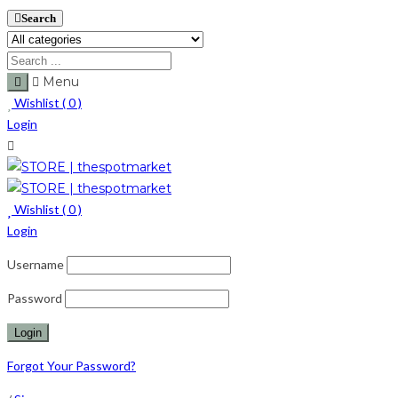
Search
Menu
Wishlist (
0
)
Login
Wishlist (
0
)
Login
Username
Password
Forgot Your Password?