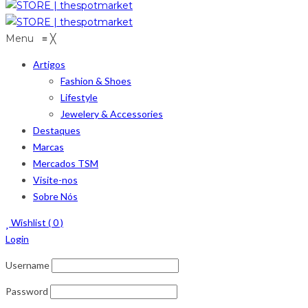
Menu
≡
╳
Artigos
Fashion & Shoes
Lifestyle
Jewelery & Accessories
Destaques
Marcas
Mercados TSM
Visite-nos
Sobre Nós
Wishlist (
0
)
Login
Username
Password