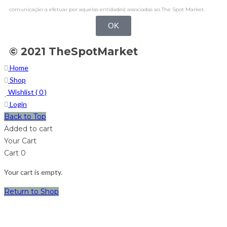
comunicação a efetuar por aquelas entidades) associadas ao The Spot Market.
OK
© 2021 TheSpotMarket
Home
Shop
Wishlist (
0
)
Login
Back to Top
Added to cart
Your Cart
Cart
0
Your cart is empty.
Return to Shop