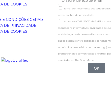
CA DE COOKIES
Tomei conhecimento dos seus direitos
nossa politica de privacidade.
 E CONDIÇÕES GERAIS
Autorizo a THE SPOT MARKET a enviar
CA DE PRIVACIDADE
mensagens informativas, divulgação de even
CA DE COOKIES
novidades, através de e-mail ou sms e co
dados pessoais entre entidades pertence
económico, para efeitos de marketing (c
promocionais e comunicação a efetuar por
associadas ao The Spot Market.
OK