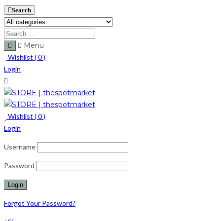
Search
Menu
Wishlist (
0
)
Login
Wishlist (
0
)
Login
Username
Password
Forgot Your Password?