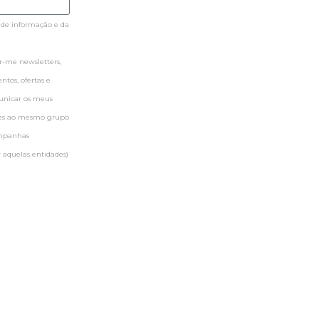
 de informação e da
-me newsletters,
tos, ofertas e
municar os meus
ntes ao mesmo grupo
ampanhas
 aquelas entidades)