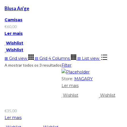
Blusa An’ge
Camisas
€
60,00
Ler mais
Wishlist
Wishlist
⊞
Grid view
⊟
Grid 4 Columns
⊟
List view
A mostrar todos os 3 resultados
Filter
Store:
MAGARY
Ler mais
Wishlist
Wishlist
€
35,00
Ler mais