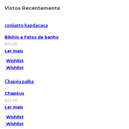
Vistos Recentemente
conjunto kapdacasa
Bikinis e Fatos de banho
€
95,00
Ler mais
Wishlist
Wishlist
Chapéu palha
Chapéus
€
22,90
Ler mais
Wishlist
Wishlist