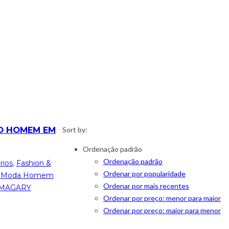
O HOMEM EM
Sort by:
Ordenação padrão
Ordenação padrão
rios
,
Fashion &
Ordenar por popularidade
,
Moda Homem
Ordenar por mais recentes
MAGARY
Ordenar por preço: menor para maior
Ordenar por preço: maior para menor