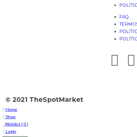
POLÍTI
FAQ
TERMOS
POLÍTI
POLÍTI
© 2021 TheSpotMarket
Home
Shop
Wishlist (
0
)
Login