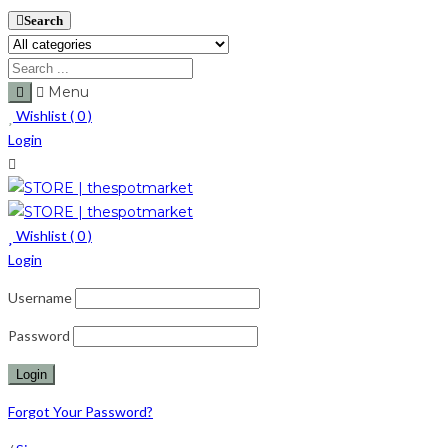
Search
Menu
Wishlist (
0
)
Login
Wishlist (
0
)
Login
Username
Password
Forgot Your Password?