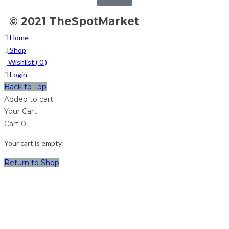
© 2021 TheSpotMarket
Home
Shop
Wishlist (
0
)
Login
Back to Top
Added to cart
Your Cart
Cart
0
Your cart is empty.
Return to Shop