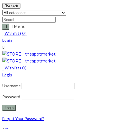
Search
Menu
Wishlist (
0
)
Login
Wishlist (
0
)
Login
Username
Password
Forgot Your Password?