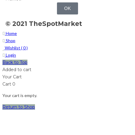
OK
© 2021 TheSpotMarket
Home
Shop
Wishlist (
0
)
Login
Back to Top
Added to cart
Your Cart
Cart
0
Your cart is empty.
Return to Shop