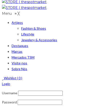
Menu
≡
╳
Artigos
Fashion & Shoes
Lifestyle
Jewelery & Accessories
Destaques
Marcas
Mercados TSM
Visite-nos
Sobre Nós
Wishlist (
0
)
Login
Username
Password