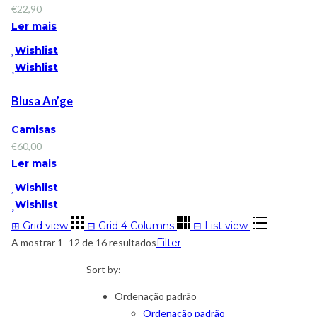
€
22,90
Ler mais
Wishlist
Wishlist
Blusa An’ge
Camisas
€
60,00
Ler mais
Wishlist
Wishlist
⊞
Grid view
⊟
Grid 4 Columns
⊟
List view
A mostrar 1–12 de 16 resultados
Filter
Sort by:
Ordenação padrão
Ordenação padrão