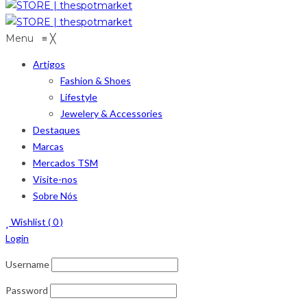
Menu
≡
╳
Artigos
Fashion & Shoes
Lifestyle
Jewelery & Accessories
Destaques
Marcas
Mercados TSM
Visite-nos
Sobre Nós
Wishlist (
0
)
Login
Username
Password