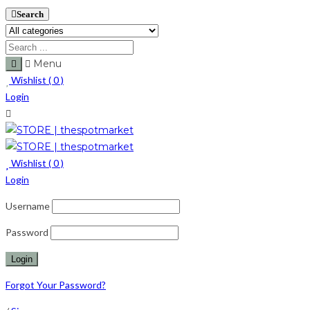
Search
Menu
Wishlist (
0
)
Login
Wishlist (
0
)
Login
Username
Password
Forgot Your Password?