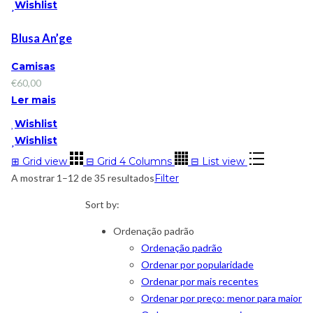
Wishlist
Blusa An’ge
Camisas
€
60,00
Ler mais
Wishlist
Wishlist
⊞
Grid view
⊟
Grid 4 Columns
⊟
List view
A mostrar 1–12 de 35 resultados
Filter
Sort by:
Ordenação padrão
Ordenação padrão
Ordenar por popularidade
Ordenar por mais recentes
Ordenar por preço: menor para maior