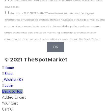
Tomei conhecimento dos seus direitos de informação e da nossa politica de
privacidade.
Autorizo a THE SPOT MARKET a enviar-me newsletters, mensagens
informativas, divulgação de eventos, ofertas e novidades, através de e-mail ou sms
e comunicar os meus dados pessoais entre entidades pertencentes ao mesmo
grupo económico, para efeitos de marketing (campanhas promocionais e
comunicação a efetuar por aquelas entidades) associadas ao The Spot Market.
OK
© 2021 TheSpotMarket
Home
Shop
Wishlist (
0
)
Login
Back to Top
Added to cart
Your Cart
Cart
0