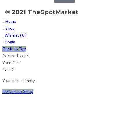
© 2021 TheSpotMarket
Home
Shop
Wishlist (
0
)
Login
Back to Top
Added to cart
Your Cart
Cart
0
Your cart is empty.
Return to Shop