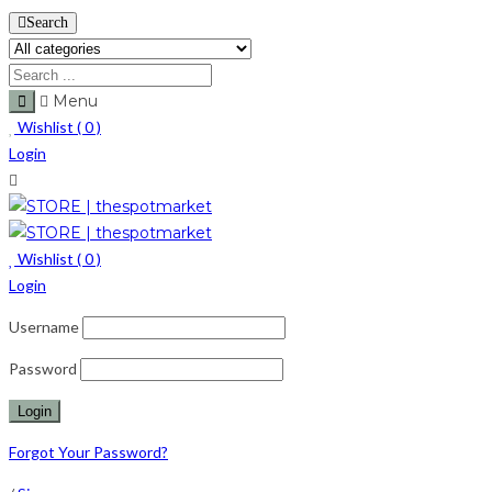
Search
Menu
Wishlist (
0
)
Login
Wishlist (
0
)
Login
Username
Password
Forgot Your Password?