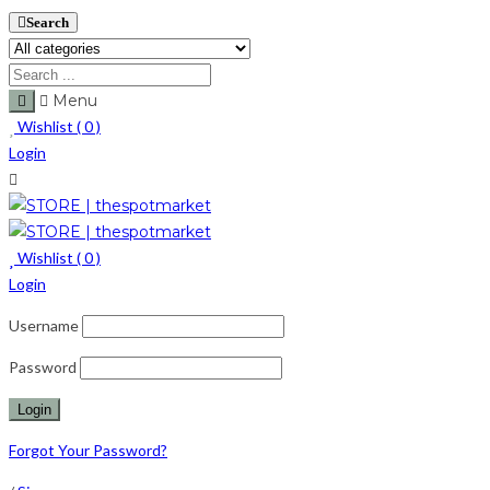
Search
Menu
Wishlist (
0
)
Login
Wishlist (
0
)
Login
Username
Password
Forgot Your Password?