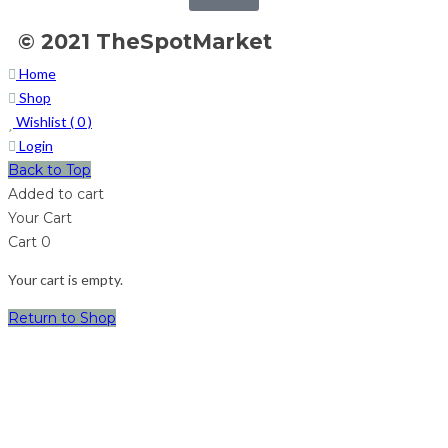
© 2021 TheSpotMarket
Home
Shop
Wishlist (
0
)
Login
Back to Top
Added to cart
Your Cart
Cart
0
Your cart is empty.
Return to Shop