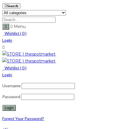
Search
Menu
Wishlist (
0
)
Login
Wishlist (
0
)
Login
Username
Password
Forgot Your Password?