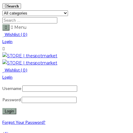
Search
Menu
Wishlist (
0
)
Login
Wishlist (
0
)
Login
Username
Password
Forgot Your Password?