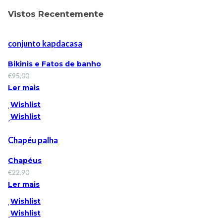
Vistos Recentemente
conjunto kapdacasa
Bikinis e Fatos de banho
€
95,00
Ler mais
Wishlist
Wishlist
Chapéu palha
Chapéus
€
22,90
Ler mais
Wishlist
Wishlist