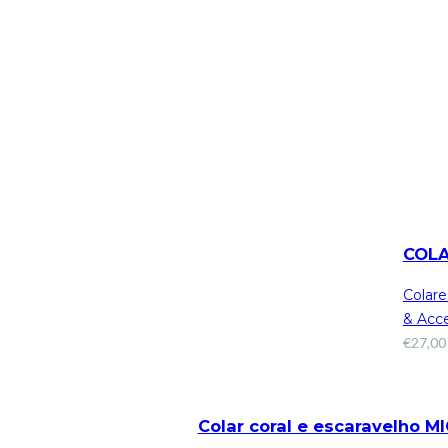
COL
Colare
& Acce
€
27,00
Colar coral e escaravelho M