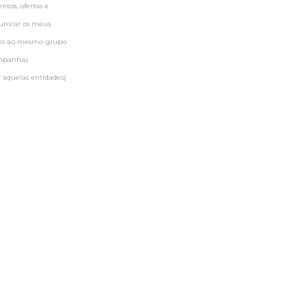
tos, ofertas e
municar os meus
ntes ao mesmo grupo
ampanhas
 aquelas entidades)