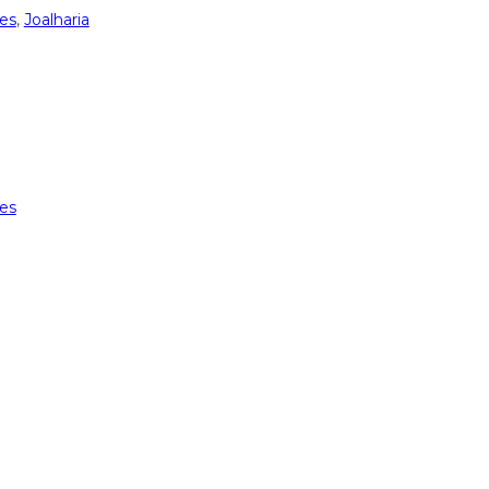
ies
,
Joalharia
ies