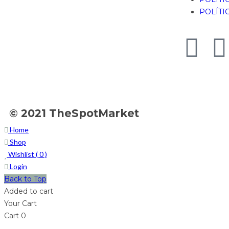
POLÍTI
© 2021 TheSpotMarket
Home
Shop
Wishlist (
0
)
Login
Back to Top
Added to cart
Your Cart
Cart
0