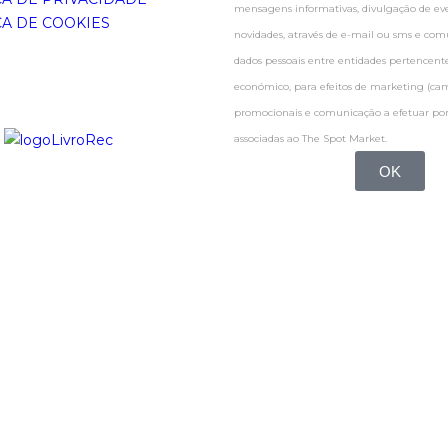
mensagens informativas, divulgação de even
CA DE COOKIES
novidades, através de e-mail ou sms e co
dados pessoais entre entidades pertence
económico, para efeitos de marketing (c
promocionais e comunicação a efetuar por
associadas ao The Spot Market.
OK