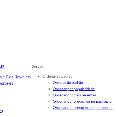
AR
Sort by:
Ordenação padrão
s e Fios
,
Jewelery
Ordenação padrão
ssories
Ordenar por popularidade
Ordenar por mais recentes
Ordenar por preço: menor para maior
Ordenar por preço: maior para menor
IO