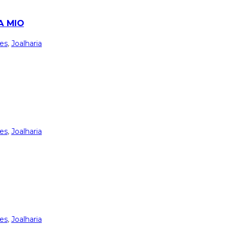
A MIO
ies
,
Joalharia
ies
,
Joalharia
ies
,
Joalharia